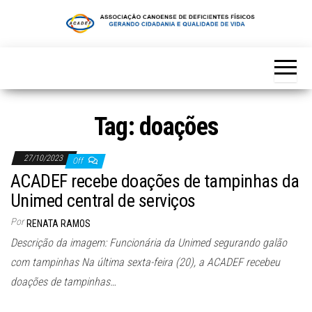
Skip
to
the
content
Tag:
doações
27/10/2023
Off
ACADEF recebe doações de tampinhas da
Unimed central de serviços
Por
RENATA RAMOS
Descrição da imagem: Funcionária da Unimed segurando galão
com tampinhas Na última sexta-feira (20), a ACADEF recebeu
doações de tampinhas…