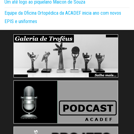
Um até logo ao piquelano Maicon de Souza
Equipe da Oficina Ortopédica da ACADEF inicia ano com novos
EPIS e uniformes