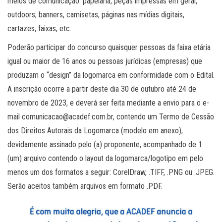
meios de comunicação: papelaria, peças impressas em geral,
outdoors, banners, camisetas, páginas nas mídias digitais,
cartazes, faixas, etc.
Poderão participar do concurso quaisquer pessoas da faixa etária
igual ou maior de 16 anos ou pessoas jurídicas (empresas) que
produzam o “design” da logomarca em conformidade com o Edital.
A inscrição ocorre a partir deste dia 30 de outubro até 24 de
novembro de 2023, e deverá ser feita mediante a envio para o e-
mail comunicacao@acadef.com.br, contendo um Termo de Cessão
dos Direitos Autorais da Logomarca (modelo em anexo),
devidamente assinado pelo (a) proponente, acompanhado de 1
(um) arquivo contendo o layout da logomarca/logotipo em pelo
menos um dos formatos a seguir: CorelDraw, .TIFF, .PNG ou .JPEG.
Serão aceitos também arquivos em formato .PDF.