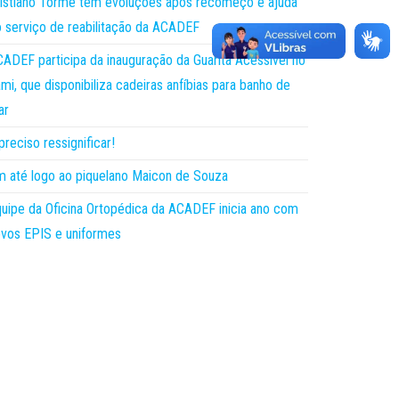
istiano Torme tem evoluções após recomeço e ajuda
 serviço de reabilitação da ACADEF
ADEF participa da inauguração da Guarita Acessível no
mi, que disponibiliza cadeiras anfíbias para banho de
ar
preciso ressignificar!
 até logo ao piquelano Maicon de Souza
uipe da Oficina Ortopédica da ACADEF inicia ano com
vos EPIS e uniformes