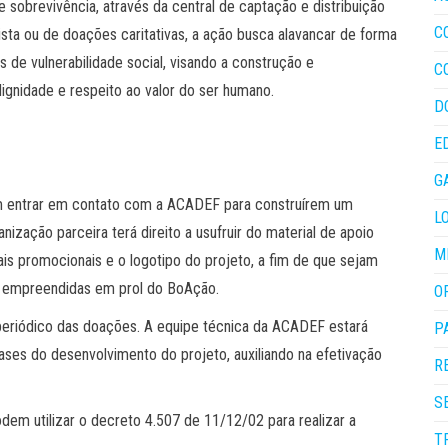
obrevivência, através da central de captação e distribuição
C
ista ou de doações caritativas, a ação busca alavancar de forma
 de vulnerabilidade social, visando a construção e
C
ignidade e respeito ao valor do ser humano.
D
E
G
em entrar em contato com a ACADEF para construírem um
L
ização parceira terá direito a usufruir do material de apoio
M
ais promocionais e o logotipo do projeto, a fim de que sejam
es empreendidas em prol do BoAção.
O
periódico das doações. A equipe técnica da ACADEF estará
P
ses do desenvolvimento do projeto, auxiliando na efetivação
R
S
odem utilizar o decreto 4.507 de 11/12/02 para realizar a
T