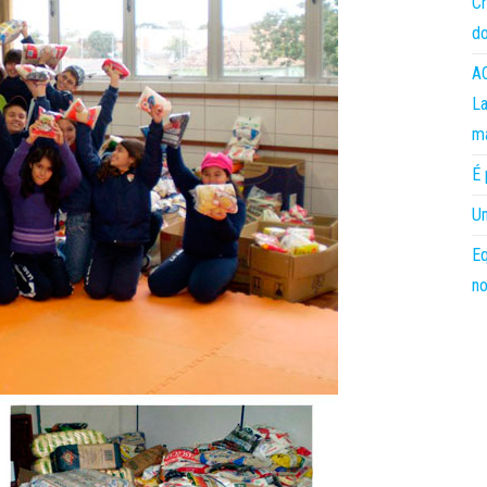
Cr
do
AC
La
m
É 
Um
Eq
no