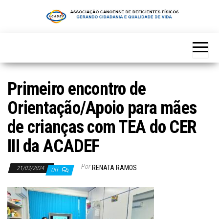
Skip
to
the
content
Primeiro encontro de
Orientação/Apoio para mães
de crianças com TEA do CER
III da ACADEF
Por
RENATA RAMOS
21/03/2024
Off