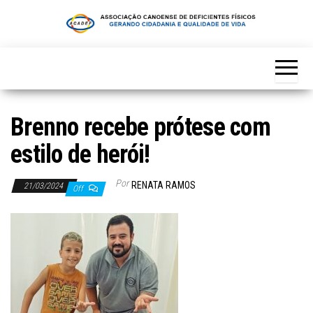
Skip
to
the
content
Brenno recebe prótese com
estilo de herói!
Por
RENATA RAMOS
21/03/2024
Off