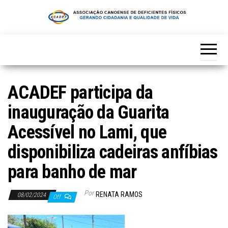
Skip
to
the
content
ACADEF participa da
inauguração da Guarita
Acessível no Lami, que
disponibiliza cadeiras anfíbias
para banho de mar
Por
RENATA RAMOS
08/02/2024
Off