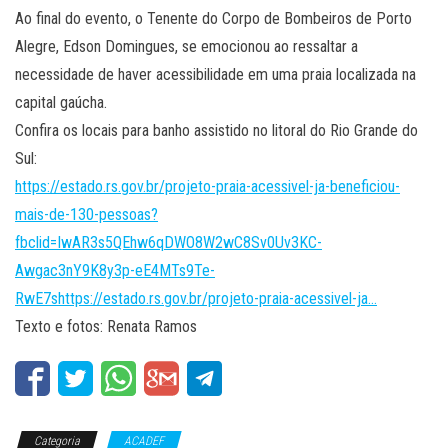
Ao final do evento, o Tenente do Corpo de Bombeiros de Porto
Alegre, Edson Domingues, se emocionou ao ressaltar a
necessidade de haver acessibilidade em uma praia localizada na
capital gaúcha.
Confira os locais para banho assistido no litoral do Rio Grande do
Sul:
https://estado.rs.gov.br/projeto-praia-acessivel-ja-beneficiou-
mais-de-130-pessoas?
fbclid=IwAR3s5QEhw6qDWO8W2wC8Sv0Uv3KC-
Awgac3nY9K8y3p-eE4MTs9Te-
RwE7shttps://estado.rs.gov.br/projeto-praia-acessivel-ja…
Texto e fotos: Renata Ramos
Categoria
ACADEF