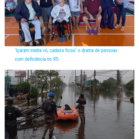
‘Içaram minha vó, cadeira ficou’: o drama de pessoas
com deficiência no RS.