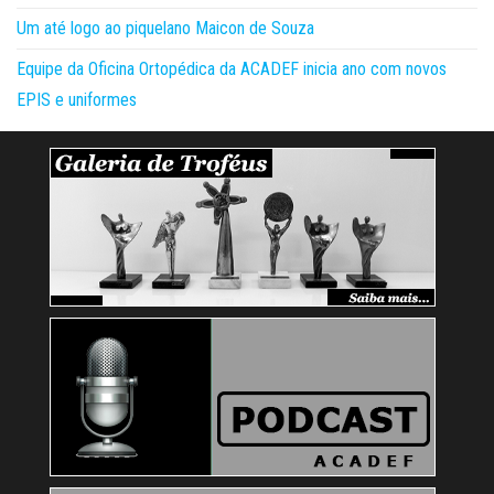
Um até logo ao piquelano Maicon de Souza
Equipe da Oficina Ortopédica da ACADEF inicia ano com novos
EPIS e uniformes