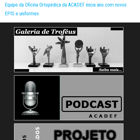
Equipe da Oficina Ortopédica da ACADEF inicia ano com novos
EPIS e uniformes