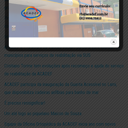
grafite
Primeiro encontro de Orientação/Apoio para mães de crianças
com TEA do CER III da ACADEF
Início das aulas do Criar e Vestir Cidadania da ACADEF
ACADEF e Prefeitura de Canoas iniciam parceria para atender 23
municípios para serviços de reabilitação via SUS
Cristiano Torme tem evoluções após recomeço e ajuda do serviço
de reabilitação da ACADEF
ACADEF participa da inauguração da Guarita Acessível no Lami,
que disponibiliza cadeiras anfíbias para banho de mar
É preciso ressignificar!
Um até logo ao piquelano Maicon de Souza
Equipe da Oficina Ortopédica da ACADEF inicia ano com novos