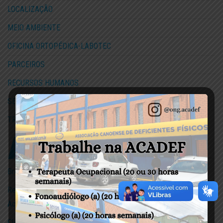
LOCALIZAÇÃO
MEIO AMBIENTE
OFICINA ORTOPÉDICA-LABOTEC
PARCEIROS
RECURSOS HUMANOS
SELO INVESTIDOR SOCIAL
TRANSPARÊNCIA
Brenno recebe prótese com estilo de herói!
Representantes da ACADEF participam da 5ª edição do Camping
Acessível em Três Coroas
Clóvis Schenkel, aluno do PIC, cria arte realista com lápis de