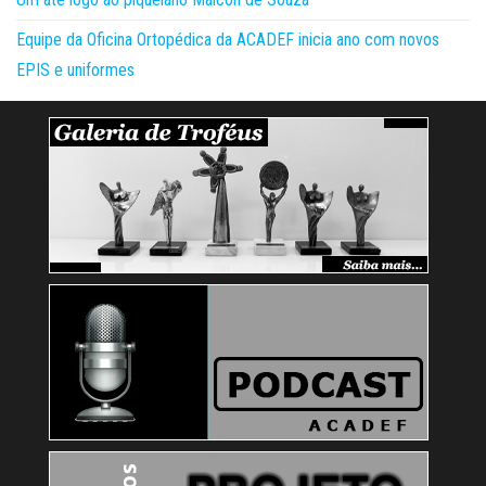
Equipe da Oficina Ortopédica da ACADEF inicia ano com novos
EPIS e uniformes