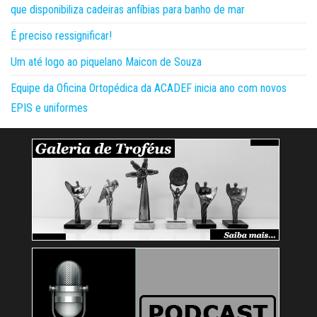
que disponibiliza cadeiras anfíbias para banho de mar
É preciso ressignificar!
Um até logo ao piquelano Maicon de Souza
Equipe da Oficina Ortopédica da ACADEF inicia ano com novos
EPIS e uniformes