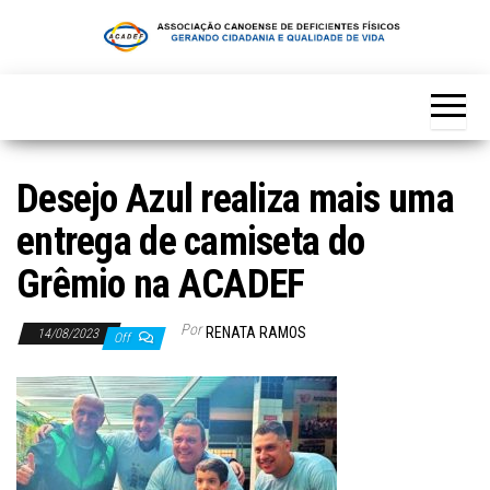
Skip
to
the
content
Desejo Azul realiza mais uma
entrega de camiseta do
Grêmio na ACADEF
Por
RENATA RAMOS
14/08/2023
Off