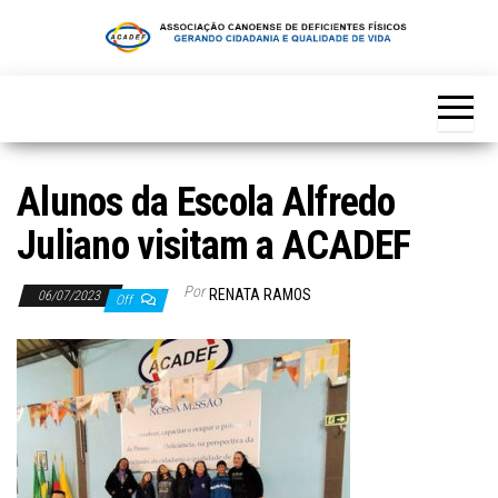
Skip
to
the
content
Alunos da Escola Alfredo
Juliano visitam a ACADEF
Por
RENATA RAMOS
06/07/2023
Off