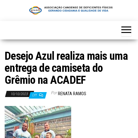
Skip
to
the
content
Desejo Azul realiza mais uma
entrega de camiseta do
Grêmio na ACADEF
Por
RENATA RAMOS
10/10/2023
Off