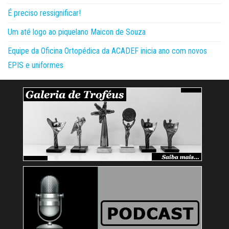
É preciso ressignificar!
Um até logo ao piquelano Maicon de Souza
Equipe da Oficina Ortopédica da ACADEF inicia ano com novos
EPIS e uniformes