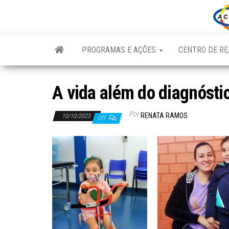
Skip
to
the
content
PROGRAMAS E AÇÕES
CENTRO DE RE
A vida além do diagnósti
Por
RENATA RAMOS
10/10/2023
Off