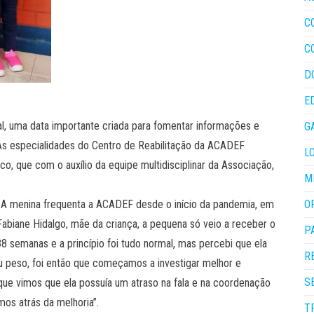
C
C
D
E
ral, uma data importante criada para fomentar informações e
G
 As especialidades do Centro de Reabilitação da ACADEF
L
o, que com o auxílio da equipe multidisciplinar da Associação,
M
s. A menina frequenta a ACADEF desde o início da pandemia, em
O
abiane Hidalgo, mãe da criança, a pequena só veio a receber o
P
8 semanas e a princípio foi tudo normal, mas percebi que ela
R
u peso, foi então que começamos a investigar melhor e
S
 que vimos que ela possuía um atraso na fala e na coordenação
mos atrás da melhoria”.
T