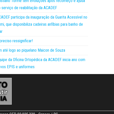
istiano Torme tem evoluções após recomeço e ajuda
 serviço de reabilitação da ACADEF
ADEF participa da inauguração da Guarita Acessível no
mi, que disponibiliza cadeiras anfíbias para banho de
ar
preciso ressignificar!
 até logo ao piquelano Maicon de Souza
uipe da Oficina Ortopédica da ACADEF inicia ano com
vos EPIS e uniformes