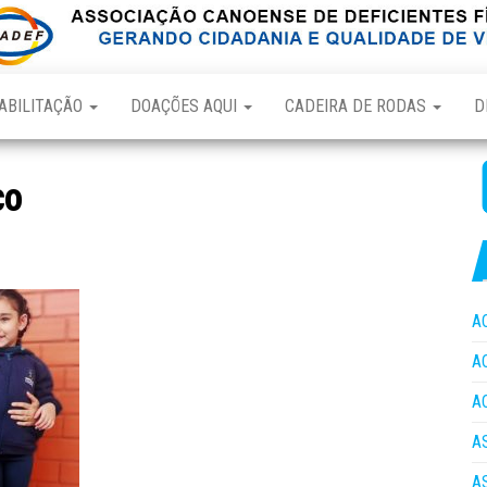
ABILITAÇÃO
DOAÇÕES AQUI
CADEIRA DE RODAS
D
co
A
A
A
A
A