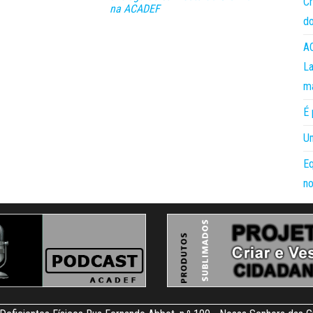
Cr
na ACADEF
do
AC
La
m
É 
Um
Eq
no