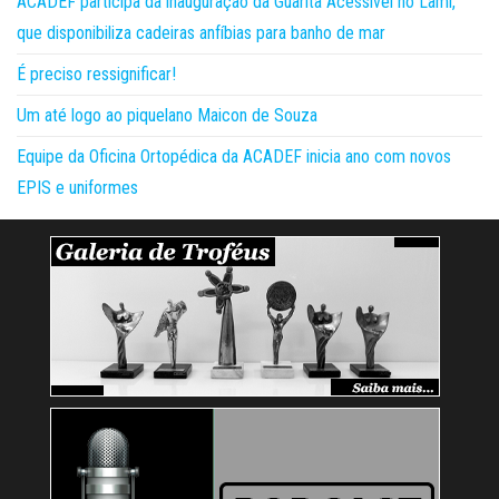
ACADEF participa da inauguração da Guarita Acessível no Lami,
que disponibiliza cadeiras anfíbias para banho de mar
É preciso ressignificar!
Um até logo ao piquelano Maicon de Souza
Equipe da Oficina Ortopédica da ACADEF inicia ano com novos
EPIS e uniformes