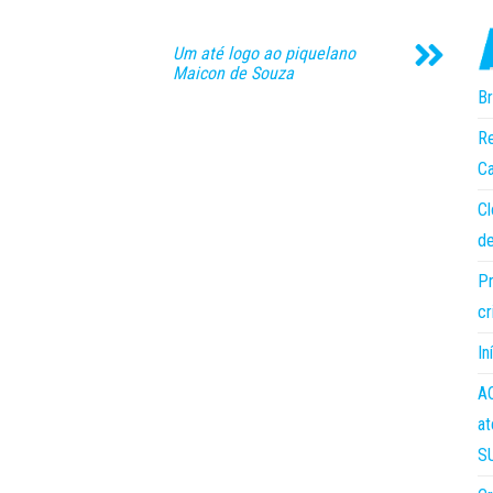
Um até logo ao piquelano
Maicon de Souza
Br
Re
Ca
Cl
de
Pr
cr
In
AC
at
S