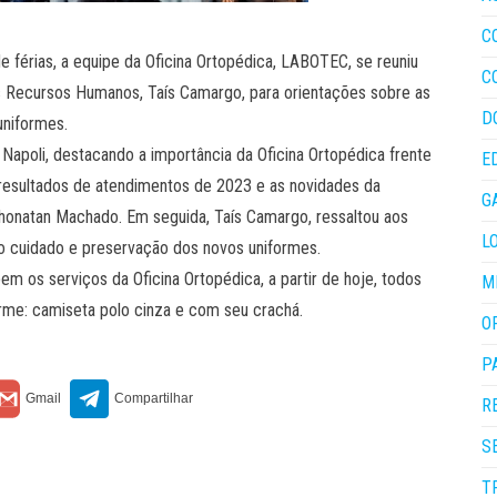
C
e férias, a equipe da Oficina Ortopédica, LABOTEC, se reuniu
C
dos Recursos Humanos, Taís Camargo, para orientações sobre as
D
niformes.
 Napoli, destacando a importância da Oficina Ortopédica frente
E
, resultados de atendimentos de 2023 e as novidades da
G
onatan Machado. Em seguida, Taís Camargo, ressaltou aos
L
o cuidado e preservação dos novos uniformes.
m os serviços da Oficina Ortopédica, a partir de hoje, todos
M
rme: camiseta polo cinza e com seu crachá.
O
P
R
S
T