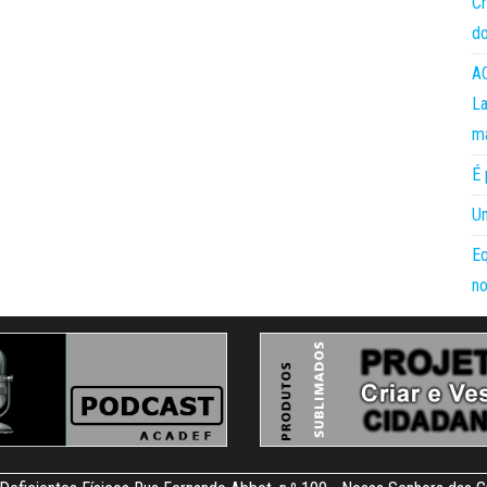
Cr
do
AC
La
m
É 
Um
Eq
no