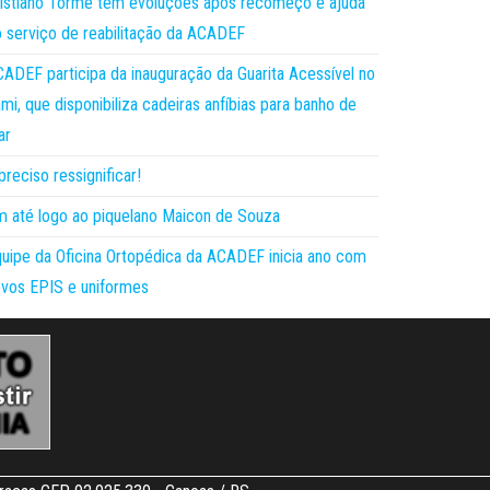
istiano Torme tem evoluções após recomeço e ajuda
 serviço de reabilitação da ACADEF
ADEF participa da inauguração da Guarita Acessível no
mi, que disponibiliza cadeiras anfíbias para banho de
ar
preciso ressignificar!
 até logo ao piquelano Maicon de Souza
uipe da Oficina Ortopédica da ACADEF inicia ano com
vos EPIS e uniformes