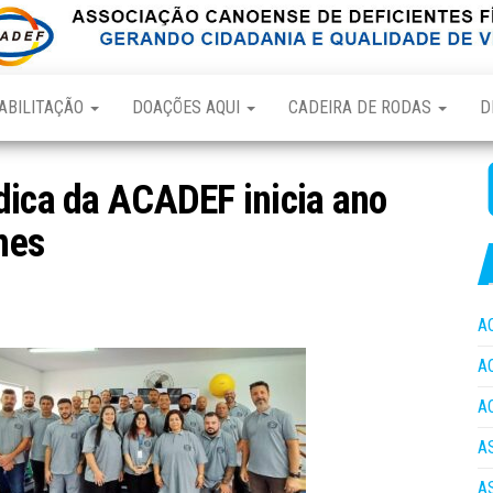
ABILITAÇÃO
DOAÇÕES AQUI
CADEIRA DE RODAS
D
dica da ACADEF inicia ano
mes
A
A
A
A
A