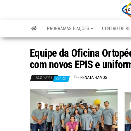
Skip
to
the
content
PROGRAMAS E AÇÕES
CENTRO DE RE
Equipe da Oficina Ortopé
com novos EPIS e unifor
Por
RENATA RAMOS
30/01/2024
Off