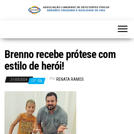
Skip
to
the
content
Brenno recebe prótese com
estilo de herói!
Por
RENATA RAMOS
21/03/2024
Off