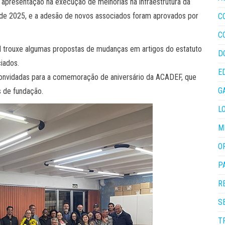
 apresentação na execução de melhorias na infraestrutura da
 de 2025, e a adesão de novos associados foram aprovados por
C
C
ual trouxe algumas propostas de mudanças em artigos do estatuto
D
iados.
E
onvidadas para a comemoração de aniversário da ACADEF, que
G
 de fundação.
L
M
O
P
R
S
T