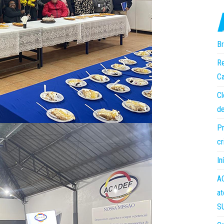
Br
Re
Ca
Cl
de
Pr
cr
In
AC
at
S