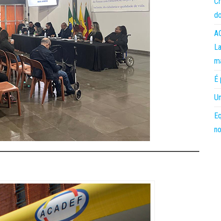
Cr
do
AC
La
m
É 
Um
Eq
no