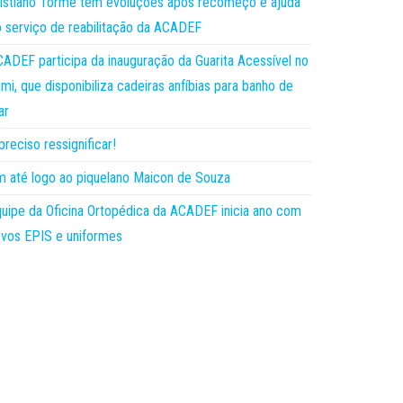
istiano Torme tem evoluções após recomeço e ajuda
 serviço de reabilitação da ACADEF
ADEF participa da inauguração da Guarita Acessível no
mi, que disponibiliza cadeiras anfíbias para banho de
ar
preciso ressignificar!
 até logo ao piquelano Maicon de Souza
uipe da Oficina Ortopédica da ACADEF inicia ano com
vos EPIS e uniformes