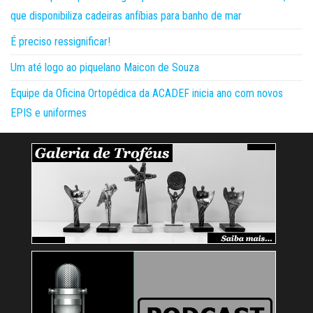
que disponibiliza cadeiras anfíbias para banho de mar
É preciso ressignificar!
Um até logo ao piquelano Maicon de Souza
Equipe da Oficina Ortopédica da ACADEF inicia ano com novos
EPIS e uniformes