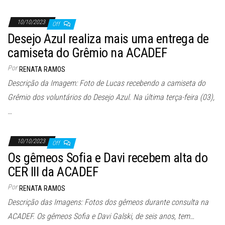
10/10/2023
Off
Desejo Azul realiza mais uma entrega de
camiseta do Grêmio na ACADEF
Por
RENATA RAMOS
Descrição da Imagem: Foto de Lucas recebendo a camiseta do
Grêmio dos voluntários do Desejo Azul. Na última terça-feira (03),
…
10/10/2023
Off
Os gêmeos Sofia e Davi recebem alta do
CER III da ACADEF
Por
RENATA RAMOS
Descrição das Imagens: Fotos dos gêmeos durante consulta na
ACADEF. Os gêmeos Sofia e Davi Galski, de seis anos, tem…