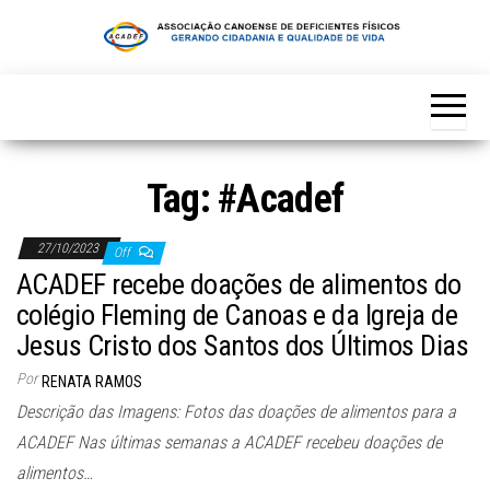
Skip
to
the
content
Tag:
#Acadef
27/10/2023
Off
ACADEF recebe doações de alimentos do
colégio Fleming de Canoas e da Igreja de
Jesus Cristo dos Santos dos Últimos Dias
Por
RENATA RAMOS
Descrição das Imagens: Fotos das doações de alimentos para a
ACADEF Nas últimas semanas a ACADEF recebeu doações de
alimentos…