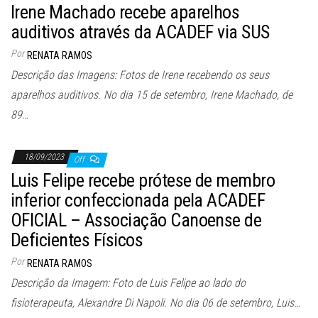
Irene Machado recebe aparelhos
auditivos através da ACADEF via SUS
Por
RENATA RAMOS
Descrição das Imagens: Fotos de Irene recebendo os seus
aparelhos auditivos. No dia 15 de setembro, Irene Machado, de
89…
18/09/2023
Off
Luis Felipe recebe prótese de membro
inferior confeccionada pela ACADEF
OFICIAL – Associação Canoense de
Deficientes Físicos
Por
RENATA RAMOS
Descrição da Imagem: Foto de Luis Felipe ao lado do
fisioterapeuta, Alexandre Di Napoli. No dia 06 de setembro, Luis…