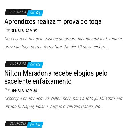
29/09/2023
Off
Aprendizes realizam prova de toga
Por
RENATA RAMOS
Descrição da Imagem: Alunos do programa aprendiz realizando a
prova de toga para a formatura. No dia 19 de setembro,…
29/09/2023
Off
Nilton Maradona recebe elogios pelo
excelente enfaixamento
Por
RENATA RAMOS
Descrição da Imagem: Sr. Nilton posa para a foto juntamente com
Jivago Di Napoli, Ediana Vargas e Vinícius Garcia. No…
22/09/2023
Off