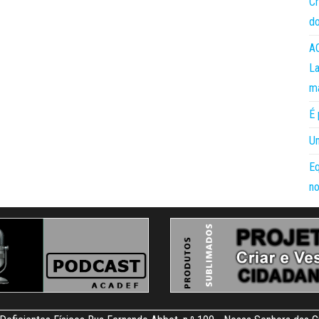
Cr
do
AC
La
m
É 
Um
Eq
no