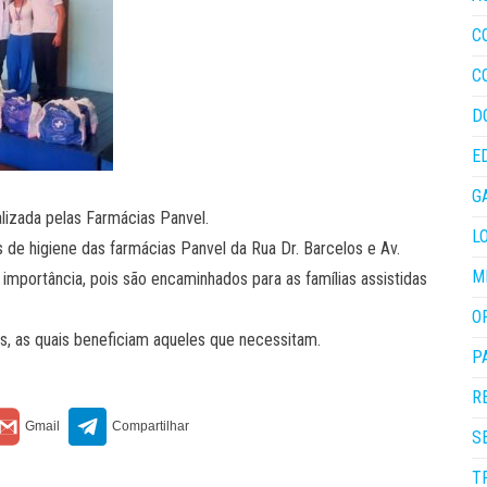
C
C
D
E
G
lizada pelas Farmácias Panvel.
L
de higiene das farmácias Panvel da Rua Dr. Barcelos e Av.
M
 importância, pois são encaminhados para as famílias assistidas
O
 as quais beneficiam aqueles que necessitam.
P
R
S
T