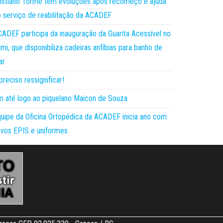
istiano Torme tem evoluções após recomeço e ajuda
 serviço de reabilitação da ACADEF
ADEF participa da inauguração da Guarita Acessível no
mi, que disponibiliza cadeiras anfíbias para banho de
ar
preciso ressignificar!
 até logo ao piquelano Maicon de Souza
uipe da Oficina Ortopédica da ACADEF inicia ano com
vos EPIS e uniformes