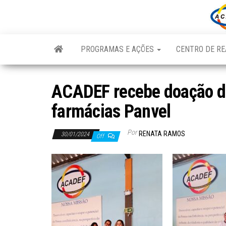
Skip
to
the
content
PROGRAMAS E AÇÕES
CENTRO DE RE
ACADEF recebe doação de
farmácias Panvel
Por
RENATA RAMOS
30/01/2024
Off