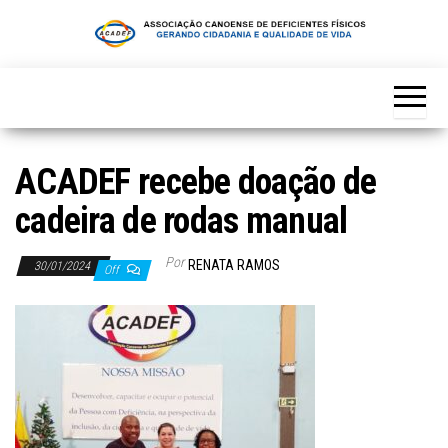
Skip
to
the
content
ACADEF recebe doação de
cadeira de rodas manual
Por
RENATA RAMOS
30/01/2024
Off