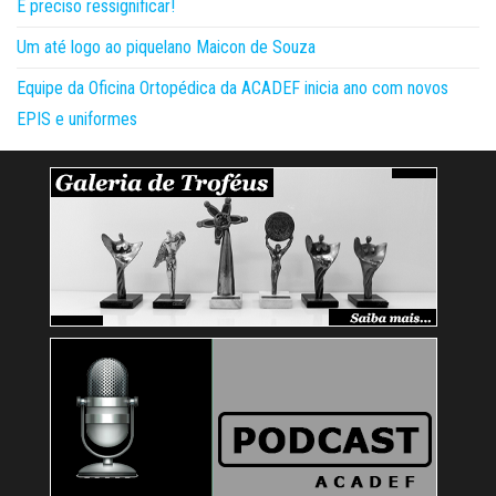
É preciso ressignificar!
Um até logo ao piquelano Maicon de Souza
Equipe da Oficina Ortopédica da ACADEF inicia ano com novos
EPIS e uniformes