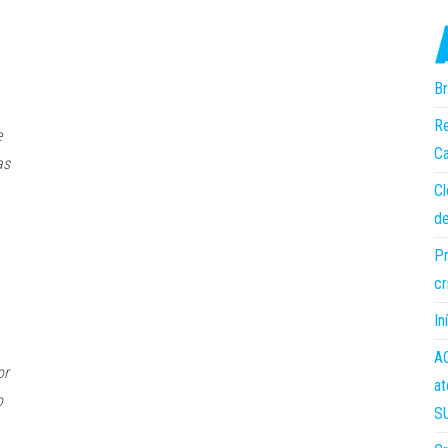
Br
Re
e
Ca
as
Cl
de
Pr
cr
In
AC
or
at
o
S