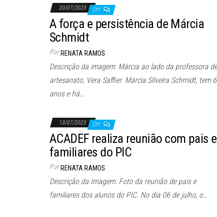
20/07/2023
Off
A força e persistência de Márcia
Schmidt
Por
RENATA RAMOS
Descrição da imagem: Márcia ao lado da professora d
artesanato, Vera Saffier. Márcia Silveira Schmidt, tem 
anos e há…
13/07/2023
Off
ACADEF realiza reunião com pais e
familiares do PIC
Por
RENATA RAMOS
Descrição da Imagem: Foto da reunião de pais e
familiares dos alunos do PIC. No dia 06 de julho, o…