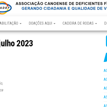
ABILITAÇÃO
DOAÇÕES AQUI
CADEIRA DE RODAS
D
julho 2023
A
A
o,
A
ca
A
A