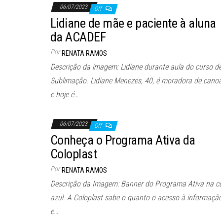
06/07/2023
Off
Lidiane de mãe e paciente à aluna
da ACADEF
Por
RENATA RAMOS
Descrição da imagem: Lidiane durante aula do curso d
Sublimação. Lidiane Menezes, 40, é moradora de cano
e hoje é…
06/07/2023
Off
Conheça o Programa Ativa da
Coloplast
Por
RENATA RAMOS
Descrição da Imagem: Banner do Programa Ativa na c
azul. A Coloplast sabe o quanto o acesso à informaçã
e…