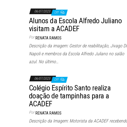
06/07/2023
Off
Alunos da Escola Alfredo Juliano
visitam a ACADEF
Por
RENATA RAMOS
Descrição da imagem: Gestor de reabilitação, Jivago Di
Napoli e membros da Escola Alfredo Juliano no salão
azul. No último…
06/07/2023
Off
Colégio Espírito Santo realiza
doação de tampinhas para a
ACADEF
Por
RENATA RAMOS
Descrição da Imagem: Motorista da ACADEF recebend