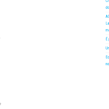
Cr
do
AC
La
m
É 
Um
Eq
no
o