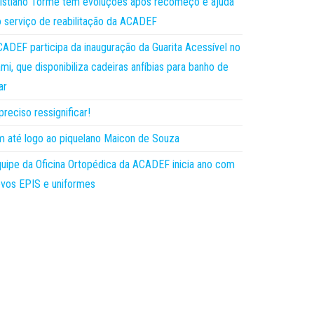
istiano Torme tem evoluções após recomeço e ajuda
 serviço de reabilitação da ACADEF
ADEF participa da inauguração da Guarita Acessível no
mi, que disponibiliza cadeiras anfíbias para banho de
ar
preciso ressignificar!
 até logo ao piquelano Maicon de Souza
uipe da Oficina Ortopédica da ACADEF inicia ano com
vos EPIS e uniformes