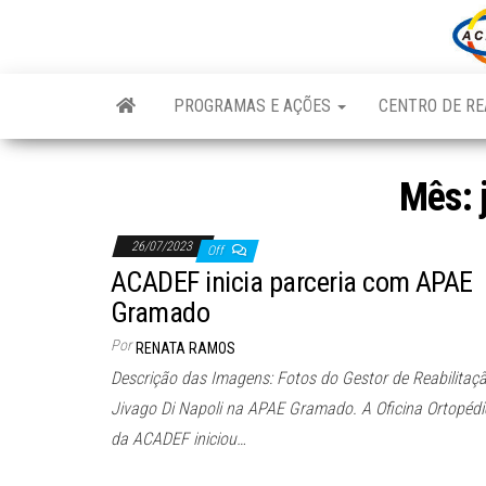
Skip
to
the
content
PROGRAMAS E AÇÕES
CENTRO DE RE
Mês:
26/07/2023
Off
ACADEF inicia parceria com APAE
Gramado
Por
RENATA RAMOS
Descrição das Imagens: Fotos do Gestor de Reabilitaçã
Jivago Di Napoli na APAE Gramado. A Oficina Ortopédi
da ACADEF iniciou…