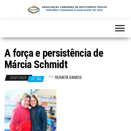
Skip
to
the
content
A força e persistência de
Márcia Schmidt
Por
RENATA RAMOS
20/07/2023
Off