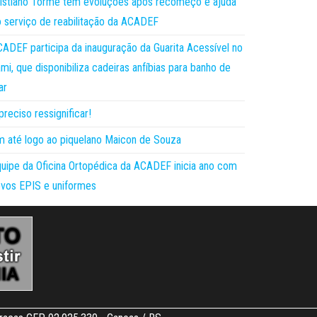
istiano Torme tem evoluções após recomeço e ajuda
 serviço de reabilitação da ACADEF
ADEF participa da inauguração da Guarita Acessível no
mi, que disponibiliza cadeiras anfíbias para banho de
ar
preciso ressignificar!
 até logo ao piquelano Maicon de Souza
uipe da Oficina Ortopédica da ACADEF inicia ano com
vos EPIS e uniformes