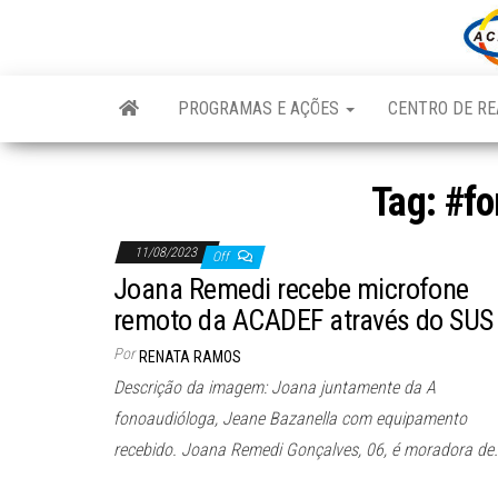
Skip
to
the
content
PROGRAMAS E AÇÕES
CENTRO DE RE
Tag:
#fo
11/08/2023
Off
Joana Remedi recebe microfone
remoto da ACADEF através do SUS
Por
RENATA RAMOS
Descrição da imagem: Joana juntamente da A
fonoaudióloga, Jeane Bazanella com equipamento
recebido. Joana Remedi Gonçalves, 06, é moradora de