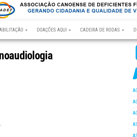
ABILITAÇÃO
DOAÇÕES AQUI
CADEIRA DE RODAS
D
noaudiologia
A
A
A
…
A
A