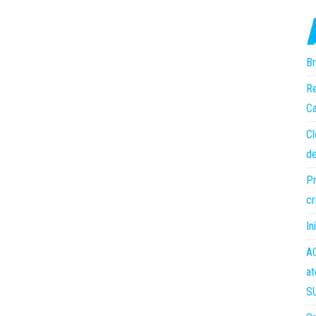
Br
Re
Ca
Cl
de
Pr
cr
In
AC
at
S