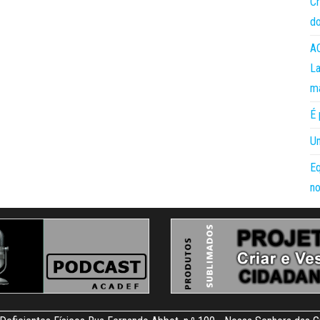
Cr
do
AC
La
m
É 
Um
Eq
no