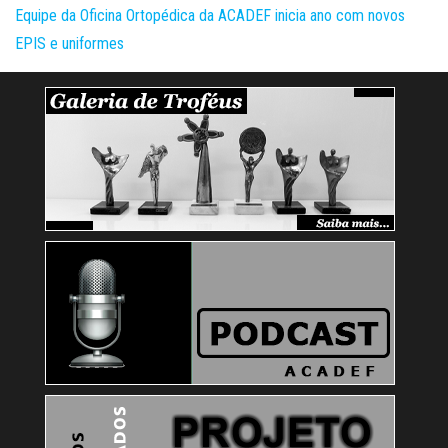
Equipe da Oficina Ortopédica da ACADEF inicia ano com novos
EPIS e uniformes