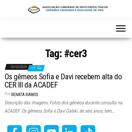
Skip
to
the
content
Tag:
#cer3
10/10/2023
Off
Os gêmeos Sofia e Davi recebem alta do
CER III da ACADEF
Por
RENATA RAMOS
Descrição das Imagens: Fotos dos gêmeos durante consulta na
ACADEF. Os gêmeos Sofia e Davi Galski, de seis anos, tem…