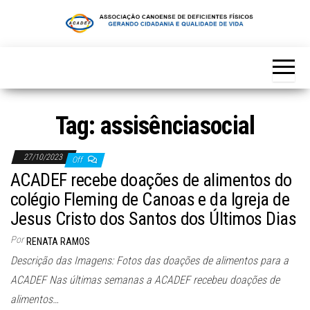
Skip
to
the
content
Tag:
assisênciasocial
27/10/2023
Off
ACADEF recebe doações de alimentos do
colégio Fleming de Canoas e da Igreja de
Jesus Cristo dos Santos dos Últimos Dias
Por
RENATA RAMOS
Descrição das Imagens: Fotos das doações de alimentos para a
ACADEF Nas últimas semanas a ACADEF recebeu doações de
alimentos…