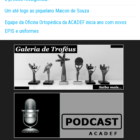
Um até logo ao piquelano Maicon de Souza
Equipe da Oficina Ortopédica da ACADEF inicia ano com novos
EPIS e uniformes