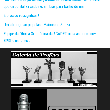
que disponibiliza cadeiras anfíbias para banho de mar
É preciso ressignificar!
Um até logo ao piquelano Maicon de Souza
Equipe da Oficina Ortopédica da ACADEF inicia ano com novos
EPIS e uniformes