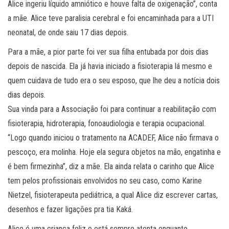
Alice ingeriu líquido amniótico e houve falta de oxigenação”, conta
a mãe. Alice teve paralisia cerebral e foi encaminhada para a UTI
neonatal, de onde saiu 17 dias depois.
Para a mãe, a pior parte foi ver sua filha entubada por dois dias
depois de nascida. Ela já havia iniciado a fisioterapia lá mesmo e
quem cuidava de tudo era o seu esposo, que lhe deu a notícia dois
dias depois.
Sua vinda para a Associação foi para continuar a reabilitação com
fisioterapia, hidroterapia, fonoaudiologia e terapia ocupacional.
“Logo quando iniciou o tratamento na ACADEF, Alice não firmava o
pescoço, era molinha. Hoje ela segura objetos na mão, engatinha e
é bem firmezinha”, diz a mãe. Ela ainda relata o carinho que Alice
tem pelos profissionais envolvidos no seu caso, como Karine
Nietzel, fisioterapeuta pediátrica, a qual Alice diz escrever cartas,
desenhos e fazer ligações pra tia Kaká.
Alice é uma criança feliz e está sempre atenta enquanto