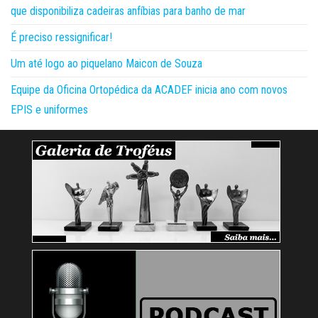
que disponibiliza cadeiras anfíbias para banho de mar
É preciso ressignificar!
Um até logo ao piquelano Maicon de Souza
Equipe da Oficina Ortopédica da ACADEF inicia ano com novos
EPIS e uniformes