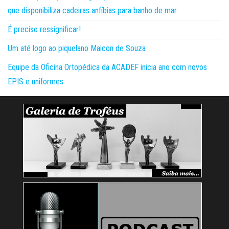
que disponibiliza cadeiras anfíbias para banho de mar
É preciso ressignificar!
Um até logo ao piquelano Maicon de Souza
Equipe da Oficina Ortopédica da ACADEF inicia ano com novos
EPIS e uniformes