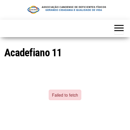
Skip
to
the
content
Acadefiano 11