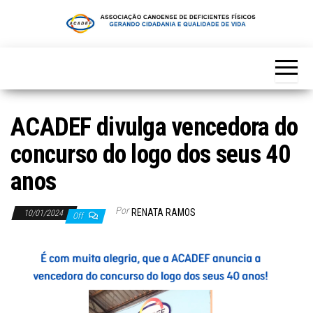
Skip
to
the
content
ACADEF divulga vencedora do
concurso do logo dos seus 40
anos
Por
RENATA RAMOS
10/01/2024
Off