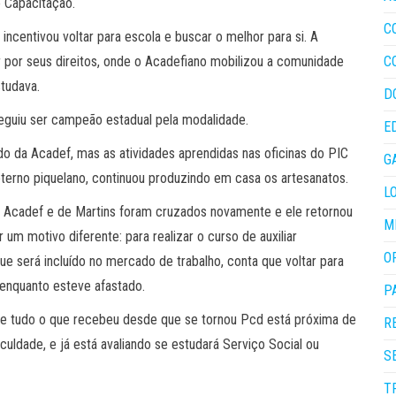
e Capacitação.
C
incentivou voltar para escola e buscar o melhor para si. A
 por seus direitos, onde o Acadefiano mobilizou a comunidade
C
studava.
D
eguiu ser campeão estadual pela modalidade.
E
do da Acadef, mas as atividades aprendidas nas oficinas do PIC
G
eterno piquelano, continuou produzindo em casa os artesanatos.
L
 Acadef e de Martins foram cruzados novamente e ele retornou
M
r um motivo diferente: para realizar o curso de auxiliar
O
que será incluído no mercado de trabalho, conta que voltar para
enquanto esteve afastado.
P
te tudo o que recebeu desde que se tornou Pcd está próxima de
R
aculdade, e já está avaliando se estudará Serviço Social ou
S
T