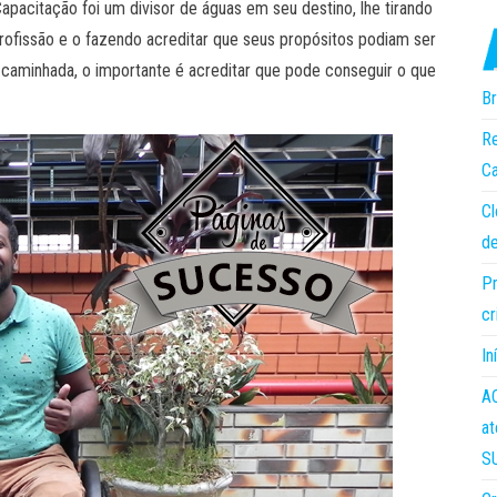
pacitação foi um divisor de águas em seu destino, lhe tirando
ofissão e o fazendo acreditar que seus propósitos podiam ser
a a caminhada, o importante é acreditar que pode conseguir o que
Br
Re
Ca
Cl
de
Pr
cr
In
AC
at
S