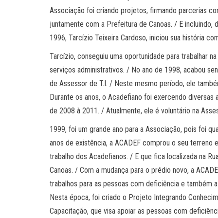
Associação foi criando projetos, firmando parceri
juntamente com a Prefeitura de Canoas. / E incluindo,
1996, Tarcízio Teixeira Cardoso, iniciou sua história com 
Tarcízio, conseguiu uma oportunidade para trabalhar n
serviços administrativos. / No ano de 1998, acabou se
de Assessor de T.I. / Neste mesmo período, ele també
Durante os anos, o Acadefiano foi exercendo diversas a
de 2008 à 2011. / Atualmente, ele é voluntário na Asse
1999, foi um grande ano para a Associação, pois foi qu
anos de existência, a ACADEF comprou o seu terreno e 
trabalho dos Acadefianos. / E que fica localizada na R
Canoas. / Com a mudança para o prédio novo, a ACADEF
trabalhos para as pessoas com deficiência e também a 
Nesta época, foi criado o Projeto Integrando Conhec
Capacitação, que visa apoiar as pessoas com deficiência,