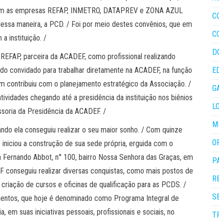
as com as empresas REFAP, INMETRO, DATAPREV e ZONA AZUL
C
 dessa maneira, a PCD. / Foi por meio destes convênios, que em
C
a instituição. /
D
a REFAP, parceira da ACADEF, como profissional realizando
ndo convidado para trabalhar diretamente na ACADEF, na função
E
m contribuiu com o planejamento estratégico da Associação. /
G
tividades chegando até a presidência da instituição nos biênios
L
ssoria da Presidência da ACADEF. /
M
ando ela conseguiu realizar o seu maior sonho. / Com quinze
O
iniciou a construção de sua sede própria, erguida com o
ua Fernando Abbot, n° 100, bairro Nossa Senhora das Graças, em
P
 conseguiu realizar diversas conquistas, como mais postos de
R
criação de cursos e oficinas de qualificação para as PCDS. /
S
imentos, que hoje é denominado como Programa Integral de
 em suas iniciativas pessoais, profissionais e sociais, no
T