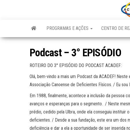
Skip
to
the
content
PROGRAMAS E AÇÕES
CENTRO DE RE
Podcast – 3° EPISÓDIO
ROTEIRO DO 3° EPISÓDIO DO PODCAST ACADEF:
Olá, bem-vindo a mais um Podcast da ACADEF! Neste epi
Associação Canoense de Deficientes Físicos. / Eu sou
Em 1988, finalmente, acontece a inclusão da pessoa co
avanços e esperanças para o segmento. / Neste mesm
prédio, cedido pela Ulbra, onde ela conseguiu institui
deficientes. / Desde a sua fundação, este era um dos 
deficiência e dar a ela a oportunidade de ser inserida 