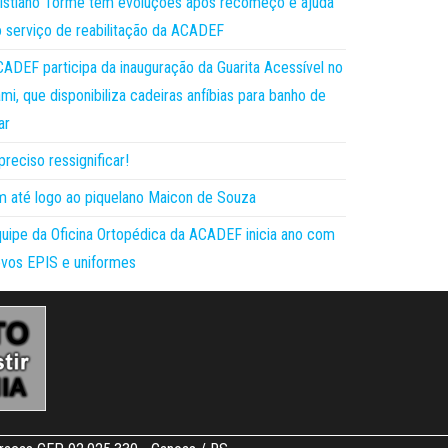
istiano Torme tem evoluções após recomeço e ajuda
 serviço de reabilitação da ACADEF
ADEF participa da inauguração da Guarita Acessível no
mi, que disponibiliza cadeiras anfíbias para banho de
ar
preciso ressignificar!
 até logo ao piquelano Maicon de Souza
uipe da Oficina Ortopédica da ACADEF inicia ano com
vos EPIS e uniformes