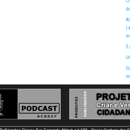
Cr
do
AC
La
m
É 
Um
Eq
no