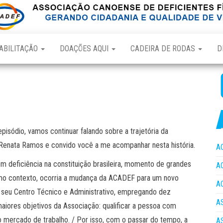
ABILITAÇÃO
DOAÇÕES AQUI
CADEIRA DE RODAS
D
sódio, vamos continuar falando sobre a trajetória da
 Renata Ramos e convido você a me acompanhar nesta história.
A
m deficiência na constituição brasileira, momento de grandes
A
o contexto, ocorria a mudança da ACADEF para um novo
A
r o seu Centro Técnico e Administrativo, empregando dez
A
maiores objetivos da Associação: qualificar a pessoa com
no mercado de trabalho. / Por isso, com o passar do tempo, a
A