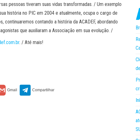
versas pessoas tiveram suas vidas transformadas. / Um exemplo
 sua história no PIC em 2004 e atualmente, ocupa o cargo de
s, continuaremos contando a história da ACADEF, abordando
Br
gonistas que auxiliaram a Associação em sua evolução. /
Re
ef.com.br
. / Até mais!
Ca
Cl
de
Pr
cr
In
AC
at
S