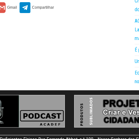
Cr
do
AC
La
m
É 
Um
Eq
no