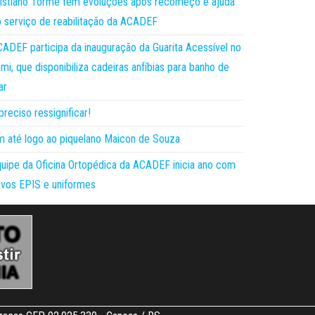
istiano Torme tem evoluções após recomeço e ajuda
 serviço de reabilitação da ACADEF
ADEF participa da inauguração da Guarita Acessível no
mi, que disponibiliza cadeiras anfíbias para banho de
ar
preciso ressignificar!
 até logo ao piquelano Maicon de Souza
uipe da Oficina Ortopédica da ACADEF inicia ano com
vos EPIS e uniformes