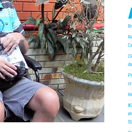
Br
Re
Ca
Cl
de
Pr
cr
In
AC
at
S