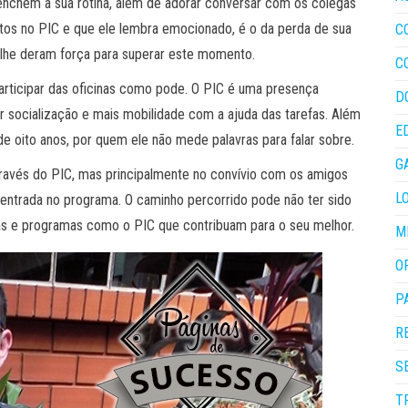
eenchem a sua rotina, além de adorar conversar com os colegas
os no PIC e que ele lembra emocionado, é o da perda de sua
C
lhe deram força para superar este momento.
C
participar das oficinas como pode. O PIC é uma presença
D
er socialização e mais mobilidade com a ajuda das tarefas. Além
E
de oito anos, por quem ele não mede palavras para falar sobre.
G
través do PIC, mas principalmente no convívio com os amigos
L
a entrada no programa. O caminho percorrido pode não ter sido
as e programas como o PIC que contribuam para o seu melhor.
M
O
P
R
S
T