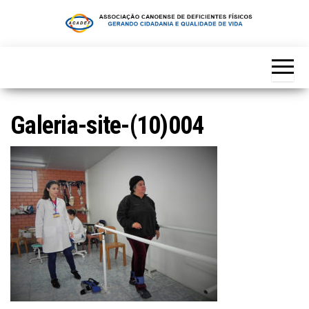
Skip
to
the
content
Galeria-site-(10)004