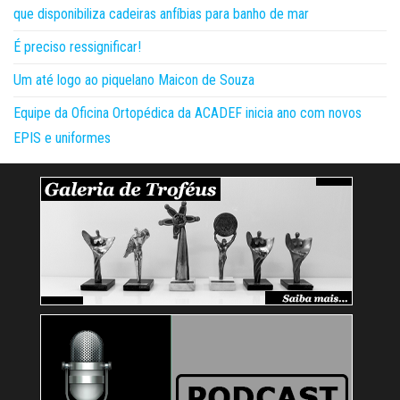
que disponibiliza cadeiras anfíbias para banho de mar
É preciso ressignificar!
Um até logo ao piquelano Maicon de Souza
Equipe da Oficina Ortopédica da ACADEF inicia ano com novos
EPIS e uniformes