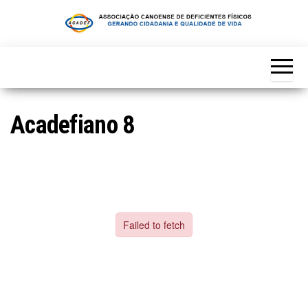
Skip
to
the
content
Acadefiano 8