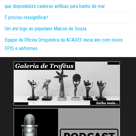
que disponibiliza cadeiras anfíbias para banho de mar
É preciso ressignificar!
Um até logo ao piquelano Maicon de Souza
Equipe da Oficina Ortopédica da ACADEF inicia ano com novos
EPIS e uniformes