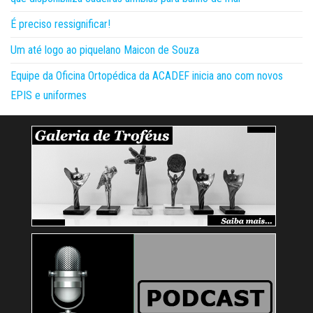
É preciso ressignificar!
Um até logo ao piquelano Maicon de Souza
Equipe da Oficina Ortopédica da ACADEF inicia ano com novos
EPIS e uniformes