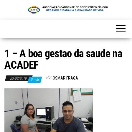
Skip
to
the
content
1 – A boa gestao da saude na
ACADEF
Por
OSMAR FRAGA
23/02/2018
0